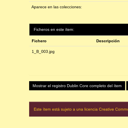
Aparece en las colecciones:
Ficheros en este ítem:
Fichero
Descripción
1_B_003.jpg
Mostrar el registro Dublin Core completo del ítem
Este ítem está sujeto a una licencia Creative Com