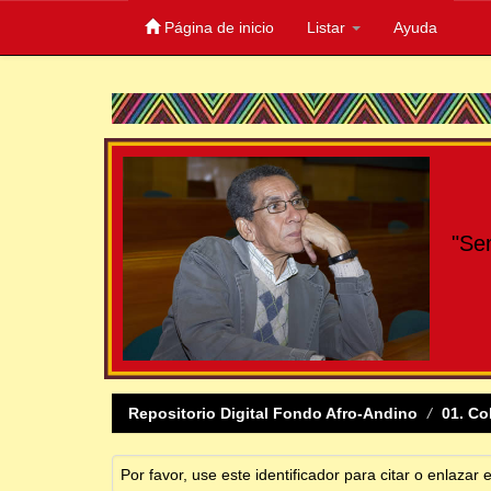
Página de inicio
Listar
Ayuda
Skip
navigation
"Se
Repositorio Digital Fondo Afro-Andino
01. Co
Por favor, use este identificador para citar o enlazar 