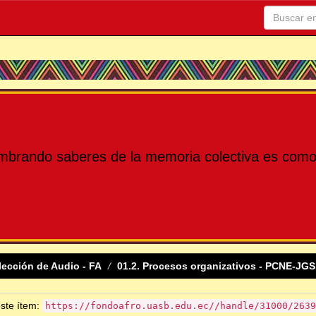
mbrando saberes de la memoria colectiva es como 
lección de Audio - FA
01.2. Procesos organizativos - PCNE-JGS
este ítem:
https://fondoafro.uasb.edu.ec//handle/31000/2639