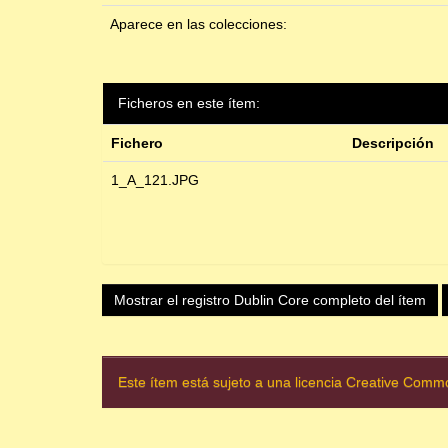
Aparece en las colecciones:
Ficheros en este ítem:
Fichero
Descripción
1_A_121.JPG
Mostrar el registro Dublin Core completo del ítem
Este ítem está sujeto a una licencia Creative Com