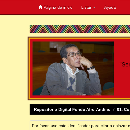
Página de inicio
Listar
Ayuda
Skip
navigation
"Se
Repositorio Digital Fondo Afro-Andino
01. Co
Por favor, use este identificador para citar o enlazar 