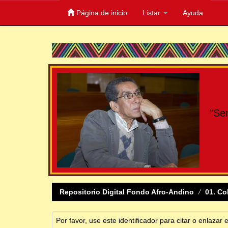
Página de inicio
Listar
Ayuda
Skip
navigation
"Se
Repositorio Digital Fondo Afro-Andino
01. Co
Por favor, use este identificador para citar o enlazar 