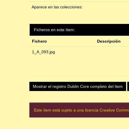
Aparece en las colecciones:
Ficheros en este ítem:
Fichero
Descripción
1_A_093.jpg
Mostrar el registro Dublin Core completo del ítem
Este ítem está sujeto a una licencia Creative Com