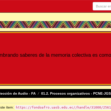
mbrando saberes de la memoria colectiva es como 
lección de Audio - FA
01.2. Procesos organizativos - PCNE-JGS
este ítem:
https://fondoafro.uasb.edu.ec//handle/31000/2561