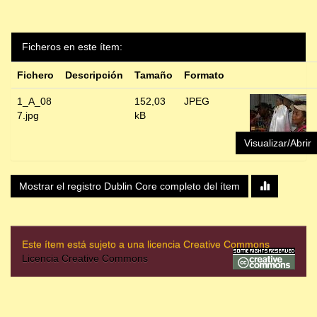
Ficheros en este ítem:
Fichero
Descripción
Tamaño
Formato
1_A_08
152,03
JPEG
7.jpg
kB
Visualizar/Abrir
Mostrar el registro Dublin Core completo del ítem
Este ítem está sujeto a una licencia Creative Commons
Licencia Creative Commons