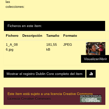
las
colecciones:
Ficheros en este ítem:
Fichero
Descripción
Tamaño
Formato
1_A_08
181,55
JPEG
6.jpg
kB
Visualizar/Abrir
Mostrar el registro Dublin Core completo del ítem
Este ítem está sujeto a una licencia Creative Commons
Licencia Creative Commons