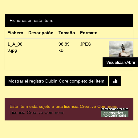
Ficheros en este ítem:
Fichero
Descripción
Tamaño
Formato
1_A_08
98,89
JPEG
3.jpg
kB
Visualizar/Abrir
Mostrar el registro Dublin Core completo del ítem
Este ítem está sujeto a una licencia Creative Commons
Licencia Creative Commons