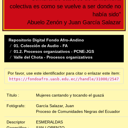
colectiva es como se vuelve a ser donde no
había sido"
Abuelo Zenón y Juan García Salazar
Repositorio Digital Fondo Afro-Andino
01. Colección de Audio - FA
01.2. Procesos organizativos - PCNE-JGS
Valle del Chota - Procesos organizativos
Por favor, use este identificador para citar o enlazar este ítem:
https://fondoafro.uasb.edu.ec//handle/31000/2547
Título :
Mujeres cantando y tocando el guazá
Fotógrafo:
García Salazar, Juan
Proceso de Comunidades Negras del Ecuador
Descriptor
ESMERALDAS
Geográfico :
SAN LORENZO