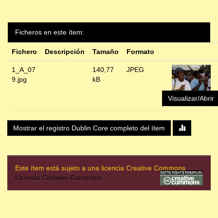
Ficheros en este ítem:
Fichero
Descripción
Tamaño
Formato
1_A_07
140,77
JPEG
9.jpg
kB
Visualizar/Abrir
Mostrar el registro Dublin Core completo del ítem
Este ítem está sujeto a una licencia Creative Commons
Licencia Creative Commons