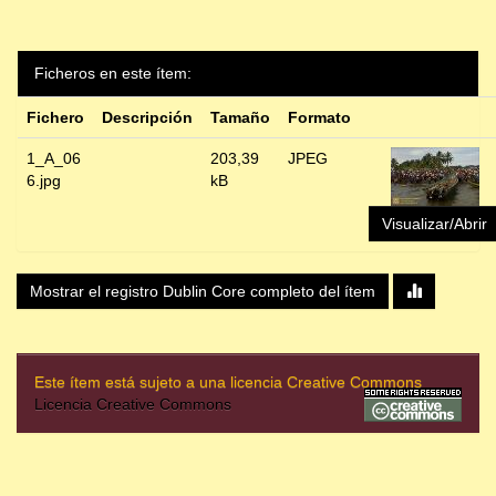
Ficheros en este ítem:
Fichero
Descripción
Tamaño
Formato
1_A_06
203,39
JPEG
6.jpg
kB
Visualizar/Abrir
Mostrar el registro Dublin Core completo del ítem
Este ítem está sujeto a una licencia Creative Commons
Licencia Creative Commons