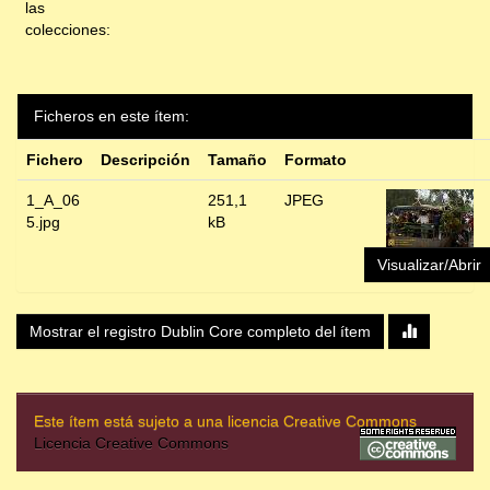
las
colecciones:
Ficheros en este ítem:
Fichero
Descripción
Tamaño
Formato
1_A_06
251,1
JPEG
5.jpg
kB
Visualizar/Abrir
Mostrar el registro Dublin Core completo del ítem
Este ítem está sujeto a una licencia Creative Commons
Licencia Creative Commons