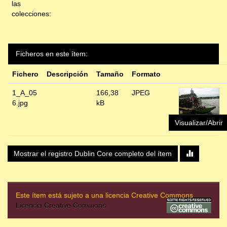
las
colecciones:
Ficheros en este ítem:
Fichero
Descripción
Tamaño
Formato
1_A_05
166,38
JPEG
6.jpg
kB
Visualizar/Abrir
Mostrar el registro Dublin Core completo del ítem
Este ítem está sujeto a una licencia Creative Commons
Licencia Creative Commons