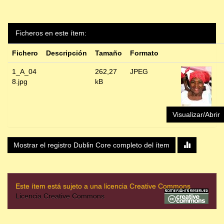
Ficheros en este ítem:
Fichero
Descripción
Tamaño
Formato
1_A_04
262,27
JPEG
8.jpg
kB
Visualizar/Abrir
Mostrar el registro Dublin Core completo del ítem
Este ítem está sujeto a una licencia Creative Commons
Licencia Creative Commons