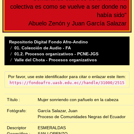
colectiva es como se vuelve a ser donde no
había sido"
Abuelo Zenón y Juan García Salazar
Repositorio Digital Fondo Afro-Andino
01. Colección de Audio - FA
01.2. Procesos organizativos - PCNE-JGS
Valle del Chota - Procesos organizativos
Por favor, use este identificador para citar o enlazar este ítem:
https://fondoafro.uasb.edu.ec//handle/31000/2515
Título :
Mujer sonriendo con pañuelo en la cabeza
Fotógrafo:
García Salazar, Juan
Proceso de Comunidades Negras del Ecuador
Descriptor
ESMERALDAS
Geográfico :
SAN LORENZO