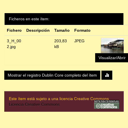
Ficheros en este ítem:
Fichero
Descripción
Tamaño
Formato
3_H_00
203,83
JPEG
2.jpg
kB
Visualizar/Abrir
Mostrar el registro Dublin Core completo del ítem
Este ítem está sujeto a una licencia Creative Commons
Licencia Creative Commons