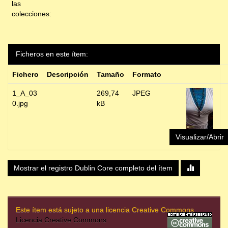
las
colecciones:
Ficheros en este ítem:
Fichero
Descripción
Tamaño
Formato
1_A_03
269,74
JPEG
0.jpg
kB
Visualizar/Abrir
Mostrar el registro Dublin Core completo del ítem
Este ítem está sujeto a una licencia Creative Commons
Licencia Creative Commons