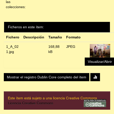
las
colecciones:
Ficheros en este ítem:
Fichero
Descripción
Tamaño
Formato
1_A_02
168,88
JPEG
1.jpg
kB
Visualizar/Abrir
Mostrar el registro Dublin Core completo del ítem
Este ítem está sujeto a una licencia Creative Commons
Licencia Creative Commons