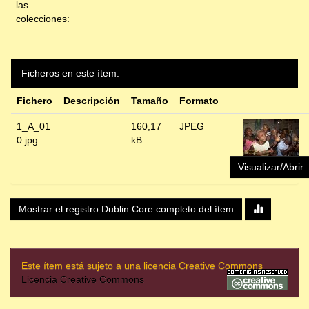
las
colecciones:
Ficheros en este ítem:
Fichero
Descripción
Tamaño
Formato
1_A_01
160,17
JPEG
0.jpg
kB
Visualizar/Abrir
Mostrar el registro Dublin Core completo del ítem
Este ítem está sujeto a una licencia Creative Commons
Licencia Creative Commons