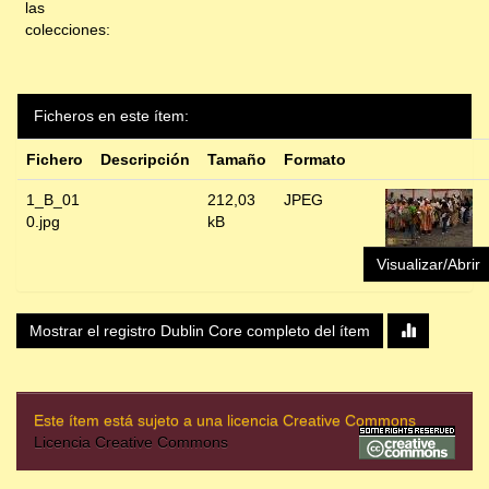
las
colecciones:
Ficheros en este ítem:
Fichero
Descripción
Tamaño
Formato
1_B_01
212,03
JPEG
0.jpg
kB
Visualizar/Abrir
Mostrar el registro Dublin Core completo del ítem
Este ítem está sujeto a una licencia Creative Commons
Licencia Creative Commons