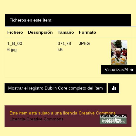
Ficheros en este ítem:
Fichero
Descripción
Tamaño
Formato
1_B_00
371,78
JPEG
6.jpg
kB
Visualizar/Abrir
Mostrar el registro Dublin Core completo del ítem
Este ítem está sujeto a una licencia Creative Commons
Licencia Creative Commons