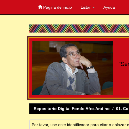
Página de inicio
Listar
Ayuda
Skip
navigation
"Se
Repositorio Digital Fondo Afro-Andino
01. Co
Por favor, use este identificador para citar o enlazar 