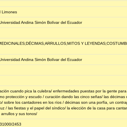
d Limones
Universidad Andina Simón Bolívar del Ecuador
 MEDICINALES;DÉCIMAS;ARRULLOS;MITOS Y LEYENDAS;COSTUMB
Universidad Andina Simón Bolívar del Ecuador
ación cuando pica la culebra/ enfermedades puestas por la gente para 
o protección y escudo / curación dando las cinco señas/ las décimas 
/ sobre los cantadores en los ríos / décimas son una porfía, un cont
z / las fiestas y el papel del síndico/ la elección de la casa para cantar
 arrullos y sus tonos/
e/31000/2453