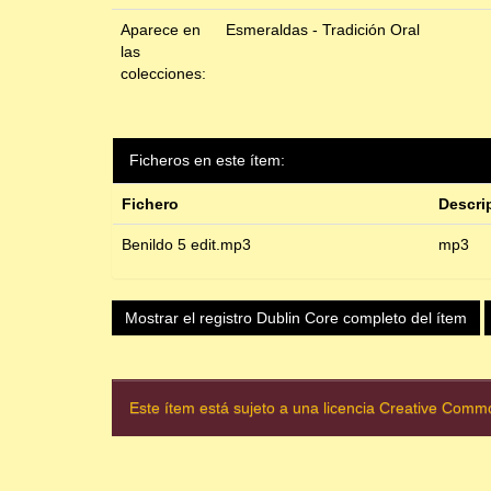
Aparece en
Esmeraldas - Tradición Oral
las
colecciones:
Ficheros en este ítem:
Fichero
Descri
Benildo 5 edit.mp3
mp3
Mostrar el registro Dublin Core completo del ítem
Este ítem está sujeto a una licencia Creative Com