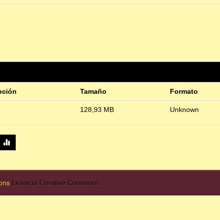
pción
Tamaño
Formato
128,93 MB
Unknown
mons
Licencia Creative Commons