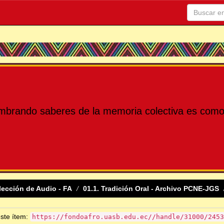
mbrando saberes de la memoria colectiva es como 
lección de Audio - FA
01.1. Tradición Oral - Archivo PCNE-JGS
este ítem:
https://fondoafro.uasb.edu.ec//handle/31000/2453