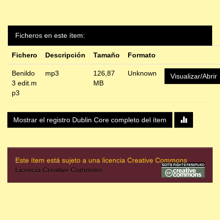
Ficheros en este ítem:
Fichero
Descripción
Tamaño
Formato
Benildo
mp3
126,87
Unknown
Visualizar/Abrir
3 edit.m
MB
p3
Mostrar el registro Dublin Core completo del ítem
Este ítem está sujeto a una licencia Creative Commons
Licencia Creative Commons