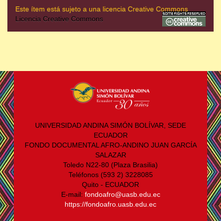
Este ítem está sujeto a una licencia Creative Commons
Licencia Creative Commons
UNIVERSIDAD ANDINA SIMÓN BOLÍVAR, SEDE
ECUADOR
FONDO DOCUMENTAL AFRO-ANDINO JUAN GARCÍA
SALAZAR
Toledo N22-80 (Plaza Brasilia)
Teléfonos (593 2) 3228085
Quito - ECUADOR
E-mail:
fondoafro@uasb.edu.ec
https://fondoafro.uasb.edu.ec