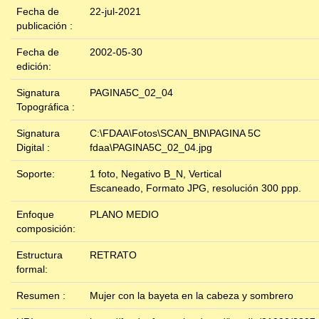
Fecha de
22-jul-2021
publicación :
Fecha de
2002-05-30
edición:
Signatura
PAGINA5C_02_04
Topográfica :
Signatura
C:\FDAA\Fotos\SCAN_BN\PAGINA 5C
Digital :
fdaa\PAGINA5C_02_04.jpg
Soporte:
1 foto, Negativo B_N, Vertical
Escaneado, Formato JPG, resolución 300 ppp.
Enfoque
PLANO MEDIO
composición:
Estructura
RETRATO
formal:
Resumen :
Mujer con la bayeta en la cabeza y sombrero