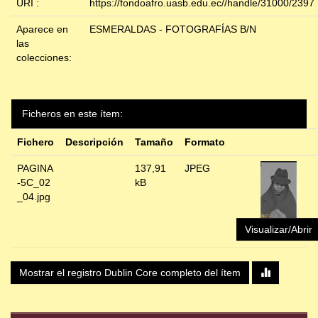
URI :
https://fondoafro.uasb.edu.ec//handle/31000/2397
Aparece en
ESMERALDAS - FOTOGRAFÍAS B/N
las
colecciones:
Ficheros en este ítem:
Fichero
Descripción
Tamaño
Formato
PAGINA
137,91
JPEG
-5C_02
kB
_04.jpg
Visualizar/Abrir
Mostrar el registro Dublin Core completo del ítem