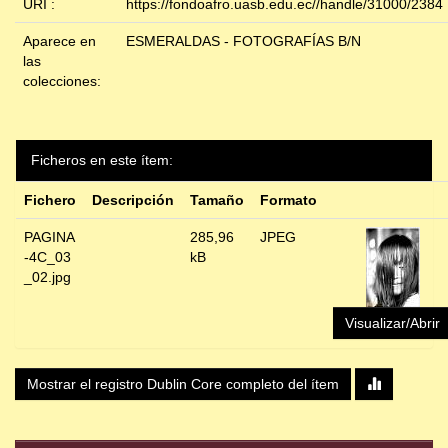
URI :
https://fondoafro.uasb.edu.ec//handle/31000/2384
Aparece en
ESMERALDAS - FOTOGRAFÍAS B/N
las
colecciones:
Ficheros en este ítem:
Fichero
Descripción
Tamaño
Formato
PAGINA
285,96
JPEG
-4C_03
kB
_02.jpg
Visualizar/Abrir
Mostrar el registro Dublin Core completo del ítem