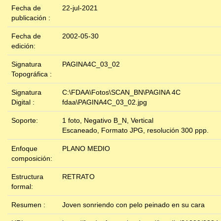
Fecha de
22-jul-2021
publicación :
Fecha de
2002-05-30
edición:
Signatura
PAGINA4C_03_02
Topográfica :
Signatura
C:\FDAA\Fotos\SCAN_BN\PAGINA 4C
Digital :
fdaa\PAGINA4C_03_02.jpg
Soporte:
1 foto, Negativo B_N, Vertical
Escaneado, Formato JPG, resolución 300 ppp.
Enfoque
PLANO MEDIO
composición:
Estructura
RETRATO
formal:
Resumen :
Joven sonriendo con pelo peinado en su cara