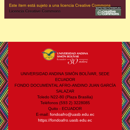
Este ítem está sujeto a una licencia Creative Commons
Licencia Creative Commons
UNIVERSIDAD ANDINA SIMÓN BOLÍVAR, SEDE
ECUADOR
FONDO DOCUMENTAL AFRO-ANDINO JUAN GARCÍA
SALAZAR
Toledo N22-80 (Plaza Brasilia)
Teléfonos (593 2) 3228085
Quito - ECUADOR
E-mail:
fondoafro@uasb.edu.ec
https://fondoafro.uasb.edu.ec