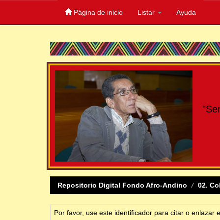
Página de inicio
Listar
Ayuda
Skip
navigation
"Se
Repositorio Digital Fondo Afro-Andino
02. Co
Por favor, use este identificador para citar o enlazar 