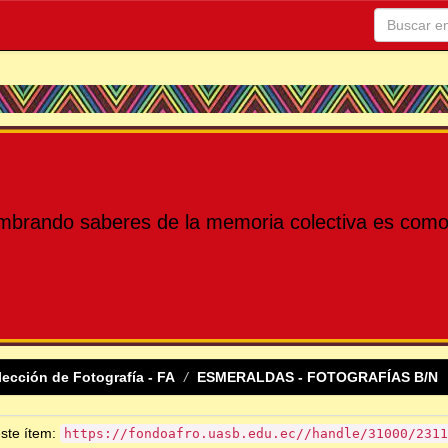
mbrando saberes de la memoria colectiva es como 
lección de Fotografía - FA
ESMERALDAS - FOTOGRAFÍAS B/N
este ítem:
https://fondoafro.uasb.edu.ec//handle/31000/2311