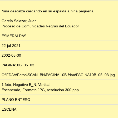
Niña descalza cargando en su espalda a niña pequeña
García Salazar, Juan
Proceso de Comunidades Negras del Ecuador
ESMERALDAS
22-jul-2021
2002-05-30
PAGINA10B_05_03
C:\FDAA\Fotos\SCAN_BN\PAGINA 10B fdaa\PAGINA10B_05_03.jpg
1 foto, Negativo B_N, Vertical
Escaneado, Formato JPG, resolución 300 ppp.
PLANO ENTERO
ESCENA