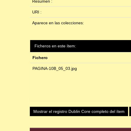
Resumen :
URI :
Aparece en las colecciones:
Ficheros en este ítem:
Fichero
PAGINA-10B_05_03.jpg
Mostrar el registro Dublin Core completo del ítem