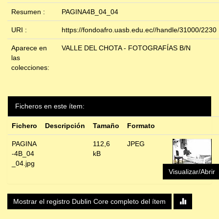
Resumen :
PAGINA4B_04_04
URI :
https://fondoafro.uasb.edu.ec//handle/31000/2230
Aparece en
VALLE DEL CHOTA - FOTOGRAFÍAS B/N
las
colecciones:
Ficheros en este ítem:
Fichero
Descripción
Tamaño
Formato
PAGINA
112,6
JPEG
-4B_04
kB
_04.jpg
Visualizar/Abrir
Mostrar el registro Dublin Core completo del ítem