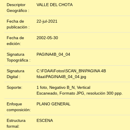
Descriptor
VALLE DEL CHOTA
Geográfico :
Fecha de
22-jul-2021
publicación :
Fecha de
2002-05-30
edición:
Signatura
PAGINA4B_04_04
Topográfica :
Signatura
C:\FDAA\Fotos\SCAN_BN\PAGINA 4B
Digital :
fdaa\PAGINA4B_04_04.jpg
Soporte:
1 foto, Negativo B_N, Vertical
Escaneado, Formato JPG, resolución 300 ppp.
Enfoque
PLANO GENERAL
composición:
Estructura
ESCENA
formal: