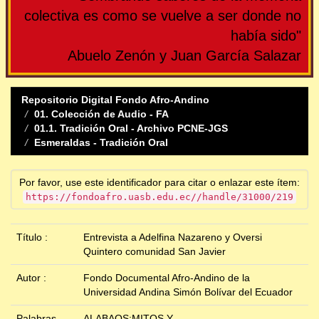
colectiva es como se vuelve a ser donde no
había sido"
Abuelo Zenón y Juan García Salazar
Repositorio Digital Fondo Afro-Andino
01. Colección de Audio - FA
01.1. Tradición Oral - Archivo PCNE-JGS
Esmeraldas - Tradición Oral
Por favor, use este identificador para citar o enlazar este ítem:
https://fondoafro.uasb.edu.ec//handle/31000/219
Título :
Entrevista a Adelfina Nazareno y Oversi
Quintero comunidad San Javier
Autor :
Fondo Documental Afro-Andino de la
Universidad Andina Simón Bolívar del Ecuador
Palabras
ALABAOS;MITOS Y