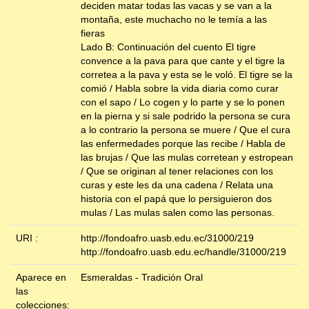
deciden matar todas las vacas y se van a la
montaña, este muchacho no le temía a las
fieras
Lado B: Continuación del cuento El tigre
convence a la pava para que cante y el tigre la
corretea a la pava y esta se le voló. El tigre se la
comió / Habla sobre la vida diaria como curar
con el sapo / Lo cogen y lo parte y se lo ponen
en la pierna y si sale podrido la persona se cura
a lo contrario la persona se muere / Que el cura
las enfermedades porque las recibe / Habla de
las brujas / Que las mulas corretean y estropean
/ Que se originan al tener relaciones con los
curas y este les da una cadena / Relata una
historia con el papá que lo persiguieron dos
mulas / Las mulas salen como las personas.
URI :
http://fondoafro.uasb.edu.ec/31000/219
http://fondoafro.uasb.edu.ec/handle/31000/219
Aparece en
Esmeraldas - Tradición Oral
las
colecciones: