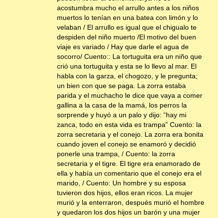
acostumbra mucho el arrullo antes a los niños
muertos lo tenían en una batea con limón y lo
velaban / El arrullo es igual que el chigualo te
despiden del niño muerto /El motivo del buen
viaje es variado / Hay que darle el agua de
socorro/ Cuento:: La tortuguita era un niño que
crió una tortuguita y esta se lo llevo al mar. El
habla con la garza, el chogozo, y le pregunta;
un bien con que se paga. La zorra estaba
parida y el muchacho le dice que vaya a comer
gallina a la casa de la mamá, los perros la
sorprende y huyó a un palo y dijo: “hay mi
zanca, todo en esta vida es trampa” Cuento: la
zorra secretaria y el conejo. La zorra era bonita
cuando joven el conejo se enamoró y decidió
ponerle una trampa, / Cuento: la zorra
secretaria y el tigre. El tigre era enamorado de
ella y había un comentario que el conejo era el
marido, / Cuento: Un hombre y su esposa
tuvieron dos hijos, ellos eran ricos. La mujer
murió y la enterraron, después murió el hombre
y quedaron los dos hijos un barón y una mujer