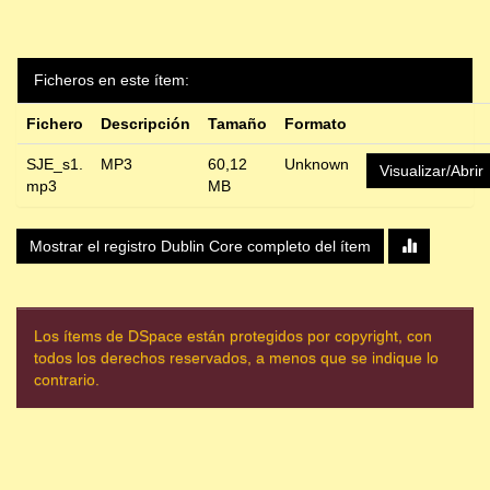
Ficheros en este ítem:
Fichero
Descripción
Tamaño
Formato
SJE_s1.
MP3
60,12
Unknown
Visualizar/Abrir
mp3
MB
Mostrar el registro Dublin Core completo del ítem
Los ítems de DSpace están protegidos por copyright, con
todos los derechos reservados, a menos que se indique lo
contrario.