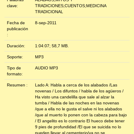
clave:
TRADICIONES;CUENTOS;MEDICINA
TRADICIONAL
Fecha de
8-sep-2011
publicación
:
Duración:
1:04:07; 58,7 MB.
Soporte:
MP3
Tipo de
AUDIO MP3
formato:
Resumen :
Lado A: Habla a cerca de los alabados /Las
novenas / Los difuntos / habla de los agüeros /
Ha visto una candelilla que sale al alzar la
tumba / Habla de las noches en las novenas
/que a ella no le gusta el salve ni los alabados
/que al muerto lo ponen con la cabeza para bajo
/ El angelito es lo contrario El hueco debe tener
9 pies de profundidad /El que se suicida no lo
pueden llevar al cementerio/ya no se