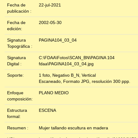
Fecha de
22-jul-2021
publicación :
Fecha de
2002-05-30
edición:
Signatura
PAGINA104_03_04
Topográfica :
Signatura
C:\FDAA\Fotos\SCAN_BN\PAGINA 104
Digital :
fdaa\PAGINA104_03_04.jpg
Soporte:
1 foto, Negativo B_N, Vertical
Escaneado, Formato JPG, resolución 300 ppp.
Enfoque
PLANO MEDIO
composición:
Estructura
ESCENA
formal:
Resumen :
Mujer tallando escultura en madera