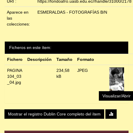
URI :
https://fondoafro.uasb.edu.ec//handle/31000/2178
Aparece en
ESMERALDAS - FOTOGRAFÍAS B/N
las
colecciones:
Ficheros en este ítem:
Fichero
Descripción
Tamaño
Formato
PAGINA
234,58
JPEG
104_03
kB
_04.jpg
Visualizar/Abrir
Mostrar el registro Dublin Core completo del ítem