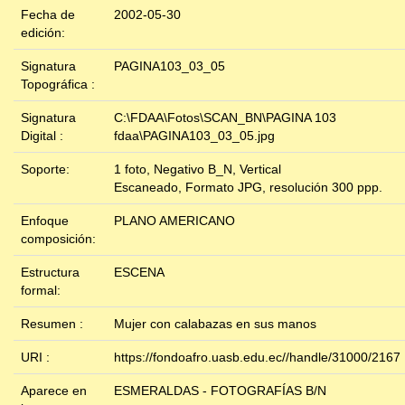
Fecha de
2002-05-30
edición:
Signatura
PAGINA103_03_05
Topográfica :
Signatura
C:\FDAA\Fotos\SCAN_BN\PAGINA 103
Digital :
fdaa\PAGINA103_03_05.jpg
Soporte:
1 foto, Negativo B_N, Vertical
Escaneado, Formato JPG, resolución 300 ppp.
Enfoque
PLANO AMERICANO
composición:
Estructura
ESCENA
formal:
Resumen :
Mujer con calabazas en sus manos
URI :
https://fondoafro.uasb.edu.ec//handle/31000/2167
Aparece en
ESMERALDAS - FOTOGRAFÍAS B/N