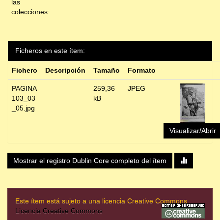
las
colecciones:
Ficheros en este ítem:
Fichero
Descripción
Tamaño
Formato
PAGINA
259,36
JPEG
103_03
kB
_05.jpg
Visualizar/Abrir
Mostrar el registro Dublin Core completo del ítem
Este ítem está sujeto a una licencia Creative Commons
Licencia Creative Commons