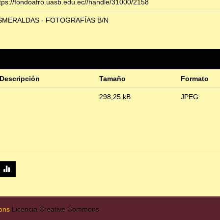
tps://fondoafro.uasb.edu.ec//handle/31000/2158
SMERALDAS - FOTOGRAFÍAS B/N
Descripción
Tamaño
Formato
298,25 kB
JPEG
mons
Licencia Creative Commons