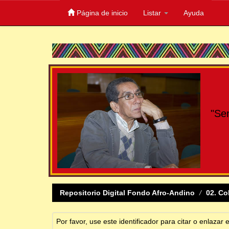
Página de inicio
Listar
Ayuda
Skip
navigation
"Se
Repositorio Digital Fondo Afro-Andino
02. Co
Por favor, use este identificador para citar o enlazar 