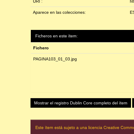
URI :
ht
Aparece en las colecciones:
E
Ficheros en este ítem:
Fichero
PAGINA103_01_03.jpg
Mostrar el registro Dublin Core completo del ítem
Este ítem está sujeto a una licencia Creative Com