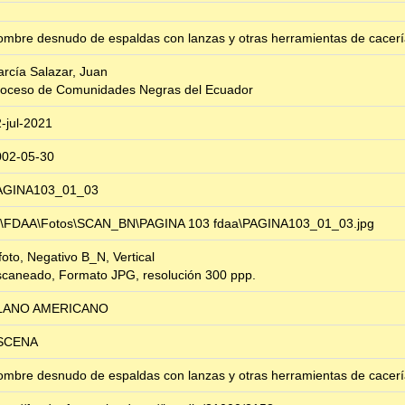
mbre desnudo de espaldas con lanzas y otras herramientas de cacer
rcía Salazar, Juan
roceso de Comunidades Negras del Ecuador
-jul-2021
002-05-30
AGINA103_01_03
:\FDAA\Fotos\SCAN_BN\PAGINA 103 fdaa\PAGINA103_01_03.jpg
foto, Negativo B_N, Vertical
caneado, Formato JPG, resolución 300 ppp.
LANO AMERICANO
SCENA
mbre desnudo de espaldas con lanzas y otras herramientas de cacer