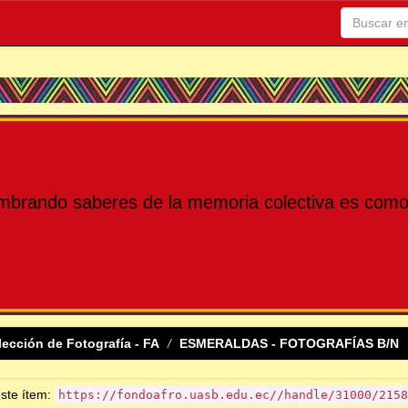
mbrando saberes de la memoria colectiva es como 
lección de Fotografía - FA
ESMERALDAS - FOTOGRAFÍAS B/N
este ítem:
https://fondoafro.uasb.edu.ec//handle/31000/2158