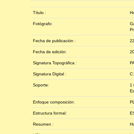
Título :
Ho
Fotógrafo:
Ga
P
Fecha de publicación :
22
Fecha de edición:
2
Signatura Topográfica :
P
Signatura Digital :
C
Soporte:
1 
Es
Enfoque composición:
P
Estructura formal:
E
Resumen :
Ho