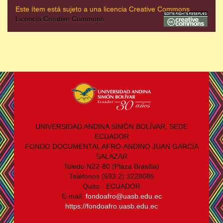
Este ítem está sujeto a una licencia Creative Commons
Licencia Creative Commons
UNIVERSIDAD ANDINA SIMÓN BOLÍVAR, SEDE
ECUADOR
FONDO DOCUMENTAL AFRO-ANDINO JUAN GARCÍA
SALAZAR
Toledo N22-80 (Plaza Brasilia)
Teléfonos (593 2) 3228085
Quito - ECUADOR
E-mail:
fondoafro@uasb.edu.ec
https://fondoafro.uasb.edu.ec