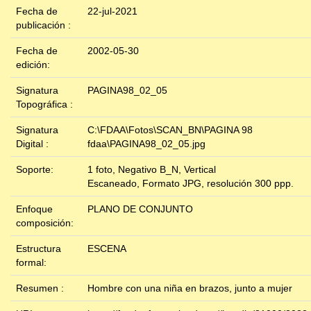
Fecha de
22-jul-2021
publicación :
Fecha de
2002-05-30
edición:
Signatura
PAGINA98_02_05
Topográfica :
Signatura
C:\FDAA\Fotos\SCAN_BN\PAGINA 98
Digital :
fdaa\PAGINA98_02_05.jpg
Soporte:
1 foto, Negativo B_N, Vertical
Escaneado, Formato JPG, resolución 300 ppp.
Enfoque
PLANO DE CONJUNTO
composición:
Estructura
ESCENA
formal:
Resumen :
Hombre con una niña en brazos, junto a mujer