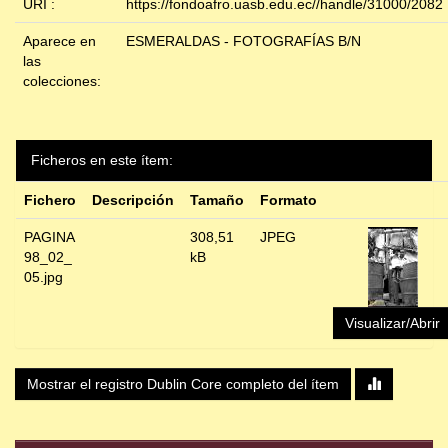
URI :
https://fondoafro.uasb.edu.ec//handle/31000/2082
Aparece en
ESMERALDAS - FOTOGRAFÍAS B/N
las
colecciones:
Ficheros en este ítem:
Fichero
Descripción
Tamaño
Formato
PAGINA
308,51
JPEG
98_02_
kB
05.jpg
Visualizar/Abrir
Mostrar el registro Dublin Core completo del ítem