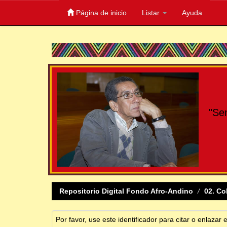
Página de inicio
Listar
Ayuda
Skip
navigation
"Se
Repositorio Digital Fondo Afro-Andino
02. Co
Por favor, use este identificador para citar o enlazar 