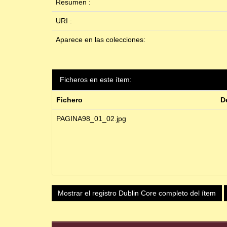
Resumen :
URI :
Aparece en las colecciones:
Ficheros en este ítem:
Fichero
D
PAGINA98_01_02.jpg
Mostrar el registro Dublin Core completo del ítem