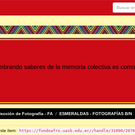
mbrando saberes de la memoria colectiva es como 
lección de Fotografía - FA
ESMERALDAS - FOTOGRAFÍAS B/N
este ítem:
https://fondoafro.uasb.edu.ec//handle/31000/2076