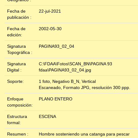
Fecha de
22-jul-2021
publicación :
Fecha de
2002-05-30
edición:
Signatura
PAGINA93_02_04
Topográfica :
Signatura
C:\FDAA\Fotos\SCAN_BN\PAGINA 93
Digital :
fdaa\PAGINA93_02_04.jpg
Soporte:
1 foto, Negativo B_N, Vertical
Escaneado, Formato JPG, resolución 300 ppp.
Enfoque
PLANO ENTERO
composición:
Estructura
ESCENA
formal:
Resumen :
Hombre sosteniendo una catanga para pescar