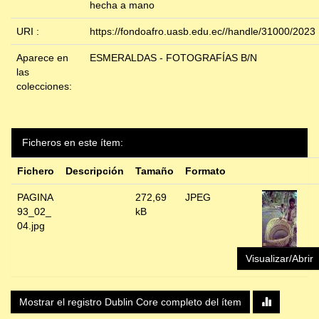
hecha a mano
URI :
https://fondoafro.uasb.edu.ec//handle/31000/2023
Aparece en
ESMERALDAS - FOTOGRAFÍAS B/N
las
colecciones:
Ficheros en este ítem:
Fichero
Descripción
Tamaño
Formato
PAGINA
272,69
JPEG
93_02_
kB
04.jpg
Visualizar/Abrir
Mostrar el registro Dublin Core completo del ítem