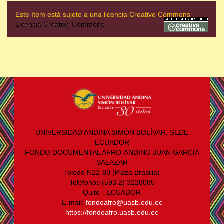
Este ítem está sujeto a una licencia Creative Commons
Licencia Creative Commons
UNIVERSIDAD ANDINA SIMÓN BOLÍVAR, SEDE
ECUADOR
FONDO DOCUMENTAL AFRO-ANDINO JUAN GARCÍA
SALAZAR
Toledo N22-80 (Plaza Brasilia)
Teléfonos (593 2) 3228085
Quito - ECUADOR
E-mail:
fondoafro@uasb.edu.ec
https://fondoafro.uasb.edu.ec