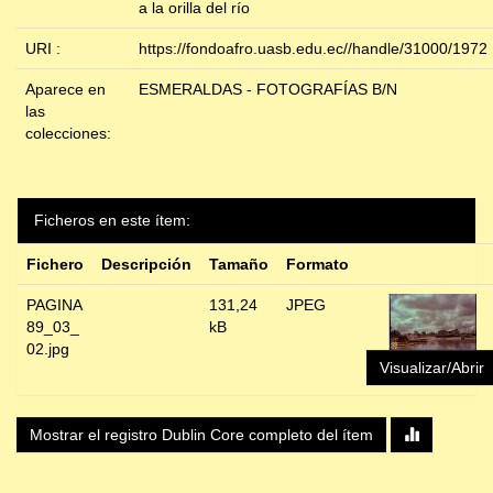
a la orilla del río
URI :
https://fondoafro.uasb.edu.ec//handle/31000/1972
Aparece en
ESMERALDAS - FOTOGRAFÍAS B/N
las
colecciones:
Ficheros en este ítem:
Fichero
Descripción
Tamaño
Formato
PAGINA
131,24
JPEG
89_03_
kB
02.jpg
Visualizar/Abrir
Mostrar el registro Dublin Core completo del ítem