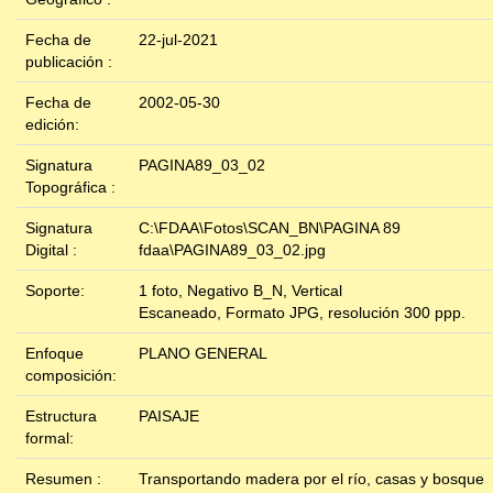
Fecha de
22-jul-2021
publicación :
Fecha de
2002-05-30
edición:
Signatura
PAGINA89_03_02
Topográfica :
Signatura
C:\FDAA\Fotos\SCAN_BN\PAGINA 89
Digital :
fdaa\PAGINA89_03_02.jpg
Soporte:
1 foto, Negativo B_N, Vertical
Escaneado, Formato JPG, resolución 300 ppp.
Enfoque
PLANO GENERAL
composición:
Estructura
PAISAJE
formal:
Resumen :
Transportando madera por el río, casas y bosque