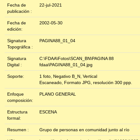
Fecha de
22-jul-2021
publicación :
Fecha de
2002-05-30
edición:
Signatura
PAGINA88_01_04
Topográfica :
Signatura
C:\FDAA\Fotos\SCAN_BN\PAGINA 88
Digital :
fdaa\PAGINA88_01_04.jpg
Soporte:
1 foto, Negativo B_N, Vertical
Escaneado, Formato JPG, resolución 300 ppp.
Enfoque
PLANO GENERAL
composición:
Estructura
ESCENA
formal:
Resumen :
Grupo de personas en comunidad junto al río