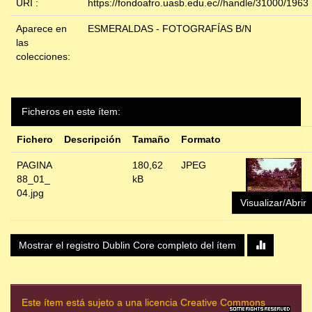
URI :
https://fondoafro.uasb.edu.ec//handle/31000/1963
Aparece en
ESMERALDAS - FOTOGRAFÍAS B/N
las
colecciones:
Ficheros en este ítem:
Fichero
Descripción
Tamaño
Formato
PAGINA
180,62
JPEG
88_01_
kB
04.jpg
Visualizar/Abrir
Mostrar el registro Dublin Core completo del ítem
Este ítem está sujeto a una licencia Creative Commons