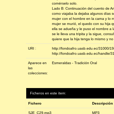
comérselo solo.
Lado B: Continuación del cuento de Ana
como viajaba la dejaba algunos días so
mujer con el hombre en la cama y lo ma
mujer se murió, el quedo con su hija q
ella se adueña y le puso el nombre a l
se le lleva una tripita y la sigue, co
quiere que la hija tenga lo mismo y no 
URI :
http://fondoafro.uasb.edu.ec/31000/1
http://fondoafro.uasb.edu.ec/handle/
Aparece en
Esmeraldas - Tradición Oral
las
colecciones:
Ficheros en este ítem:
Fichero
Descripción
SJE_C29.mp3
MP3