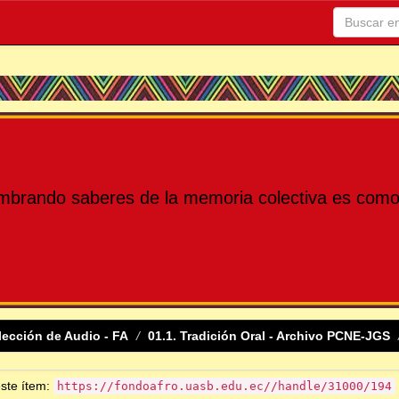
mbrando saberes de la memoria colectiva es como 
lección de Audio - FA
01.1. Tradición Oral - Archivo PCNE-JGS
este ítem:
https://fondoafro.uasb.edu.ec//handle/31000/194