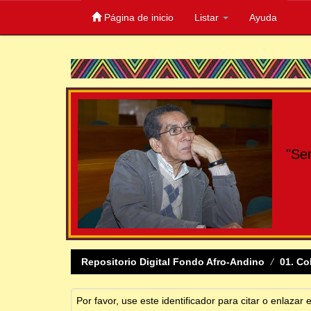
Página de inicio
Listar
Ayuda
Skip
navigation
"Se
Repositorio Digital Fondo Afro-Andino
01. Co
Por favor, use este identificador para citar o enlazar 