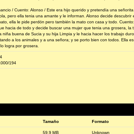
ncio / Cuento: Alonso / Este era hijo querido y pretendía una señorita 
la, pero ella tenia una amante y le informan. Alonso decide descubrir 
to, ella le pide perdón pero también la mato con casa y todo. Cuento: 
ue hacia de todo y decide buscar una mujer que tenia una grosera, la t
a niña buena de Sucia y su hija Limpia y le hacia hacer los trabajo du
nsultando a los animales y a una señora; y se porto bien con todos. Ella
lo logra por grosera.
94
31000/194
Tamaño
Formato
59,9 MB
Unknown