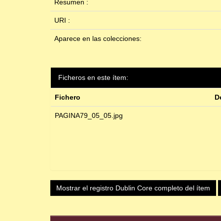
Resumen :
URI :
Aparece en las colecciones:
Ficheros en este ítem:
Fichero
D
PAGINA79_05_05.jpg
Mostrar el registro Dublin Core completo del ítem