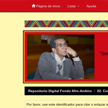
Página de inicio
Listar
Ayuda
Skip
navigation
"Se
Repositorio Digital Fondo Afro-Andino
02. Co
Por favor, use este identificador para citar o enlazar 