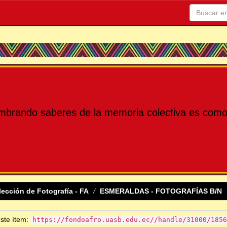
mbrando saberes de la memoria colectiva es como 
lección de Fotografía - FA
ESMERALDAS - FOTOGRAFÍAS B/N
este ítem:
https://fondoafro.uasb.edu.ec//handle/31000/1856