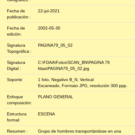
Fecha de
22-jul-2021
publicación :
Fecha de
2002-05-30
edición:
Signatura
PAGINA79_05_02
Topográfica :
Signatura
C:\FDAA\Fotos\SCAN_BN\PAGINA 79
Digital :
fdaa\PAGINA79_05_02.jpg
Soporte:
1 foto, Negativo B_N, Vertical
Escaneado, Formato JPG, resolución 300 ppp.
Enfoque
PLANO GENERAL
composición:
Estructura
ESCENA
formal:
Resumen :
Grupo de hombres transportándose en una