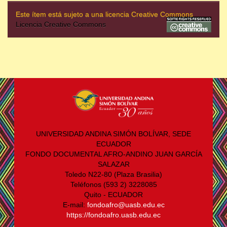
Este ítem está sujeto a una licencia Creative Commons
Licencia Creative Commons
UNIVERSIDAD ANDINA SIMÓN BOLÍVAR, SEDE
ECUADOR
FONDO DOCUMENTAL AFRO-ANDINO JUAN GARCÍA
SALAZAR
Toledo N22-80 (Plaza Brasilia)
Teléfonos (593 2) 3228085
Quito - ECUADOR
E-mail:
fondoafro@uasb.edu.ec
https://fondoafro.uasb.edu.ec