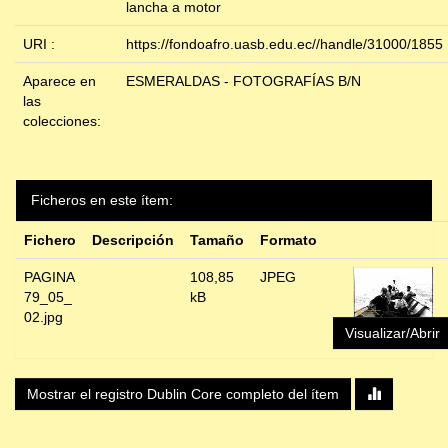
lancha a motor
URI :
https://fondoafro.uasb.edu.ec//handle/31000/1855
Aparece en
ESMERALDAS - FOTOGRAFÍAS B/N
las
colecciones:
Ficheros en este ítem:
Fichero
Descripción
Tamaño
Formato
PAGINA
108,85
JPEG
79_05_
kB
02.jpg
Visualizar/Abrir
Mostrar el registro Dublin Core completo del ítem