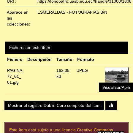
URI :
https://fondoafro.uasb.edu.ec//handle/31000/1808
Aparece en
ESMERALDAS - FOTOGRAFÍAS B/N
las
colecciones:
Ficheros en este ítem:
Fichero
Descripción
Tamaño
Formato
PAGINA
162,35
JPEG
77_01_
kB
01.jpg
Visualizar/Abrir
Mostrar el registro Dublin Core completo del ítem
Este ítem está sujeto a una licencia Creative Commons