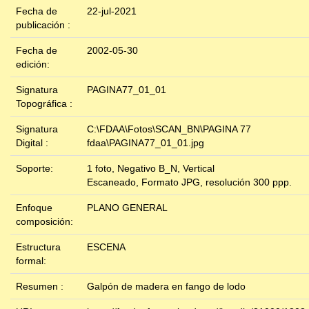
Fecha de
22-jul-2021
publicación :
Fecha de
2002-05-30
edición:
Signatura
PAGINA77_01_01
Topográfica :
Signatura
C:\FDAA\Fotos\SCAN_BN\PAGINA 77
Digital :
fdaa\PAGINA77_01_01.jpg
Soporte:
1 foto, Negativo B_N, Vertical
Escaneado, Formato JPG, resolución 300 ppp.
Enfoque
PLANO GENERAL
composición:
Estructura
ESCENA
formal:
Resumen :
Galpón de madera en fango de lodo