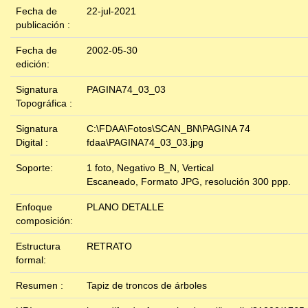
Fecha de
22-jul-2021
publicación :
Fecha de
2002-05-30
edición:
Signatura
PAGINA74_03_03
Topográfica :
Signatura
C:\FDAA\Fotos\SCAN_BN\PAGINA 74
Digital :
fdaa\PAGINA74_03_03.jpg
Soporte:
1 foto, Negativo B_N, Vertical
Escaneado, Formato JPG, resolución 300 ppp.
Enfoque
PLANO DETALLE
composición:
Estructura
RETRATO
formal:
Resumen :
Tapiz de troncos de árboles