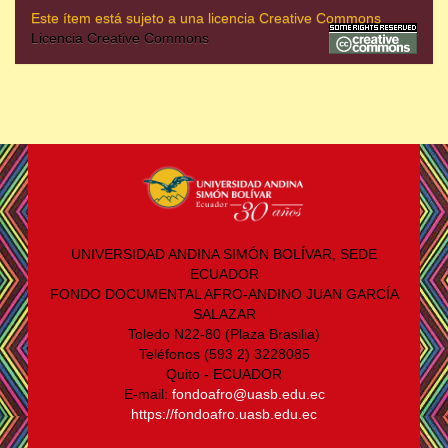
Este ítem está sujeto a una licencia Creative Commons
Licencia Creative Commons
UNIVERSIDAD ANDINA SIMÓN BOLÍVAR, SEDE
ECUADOR
FONDO DOCUMENTAL AFRO-ANDINO JUAN GARCÍA
SALAZAR
Toledo N22-80 (Plaza Brasilia)
Teléfonos (593 2) 3228085
Quito - ECUADOR
E-mail:
fondoafro@uasb.edu.ec
https://fondoafro.uasb.edu.ec