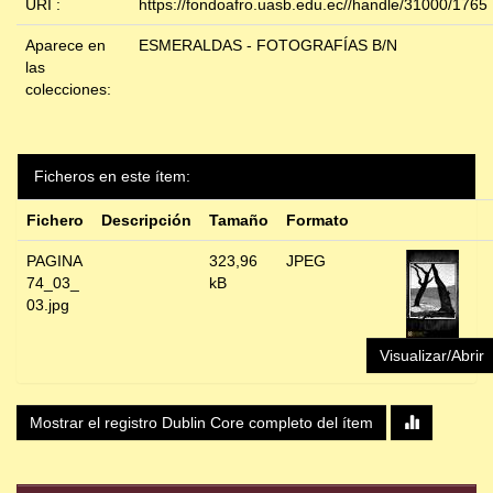
URI :
https://fondoafro.uasb.edu.ec//handle/31000/1765
Aparece en
ESMERALDAS - FOTOGRAFÍAS B/N
las
colecciones:
Ficheros en este ítem:
Fichero
Descripción
Tamaño
Formato
PAGINA
323,96
JPEG
74_03_
kB
03.jpg
Visualizar/Abrir
Mostrar el registro Dublin Core completo del ítem