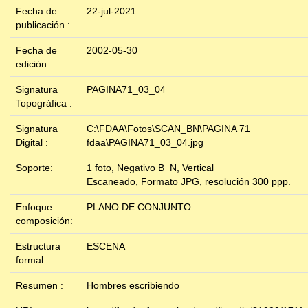
Fecha de
22-jul-2021
publicación :
Fecha de
2002-05-30
edición:
Signatura
PAGINA71_03_04
Topográfica :
Signatura
C:\FDAA\Fotos\SCAN_BN\PAGINA 71
Digital :
fdaa\PAGINA71_03_04.jpg
Soporte:
1 foto, Negativo B_N, Vertical
Escaneado, Formato JPG, resolución 300 ppp.
Enfoque
PLANO DE CONJUNTO
composición:
Estructura
ESCENA
formal:
Resumen :
Hombres escribiendo