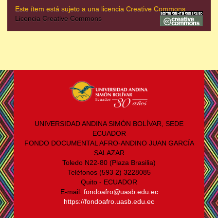
Este ítem está sujeto a una licencia Creative Commons
Licencia Creative Commons
UNIVERSIDAD ANDINA SIMÓN BOLÍVAR, SEDE
ECUADOR
FONDO DOCUMENTAL AFRO-ANDINO JUAN GARCÍA
SALAZAR
Toledo N22-80 (Plaza Brasilia)
Teléfonos (593 2) 3228085
Quito - ECUADOR
E-mail:
fondoafro@uasb.edu.ec
https://fondoafro.uasb.edu.ec