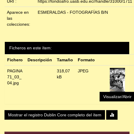
URI :
https://fondoafro.uasb.edu.ec//handle/31000/1711
Aparece en
ESMERALDAS - FOTOGRAFÍAS B/N
las
colecciones:
Ficheros en este ítem:
Fichero
Descripción
Tamaño
Formato
PAGINA
318,07
JPEG
71_03_
kB
04.jpg
Visualizar/Abrir
Mostrar el registro Dublin Core completo del ítem