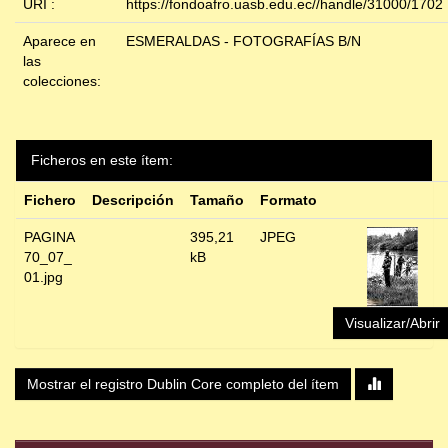
URI :
https://fondoafro.uasb.edu.ec//handle/31000/1702
Aparece en
ESMERALDAS - FOTOGRAFÍAS B/N
las
colecciones:
Ficheros en este ítem:
Fichero
Descripción
Tamaño
Formato
PAGINA
395,21
JPEG
70_07_
kB
01.jpg
Visualizar/Abrir
Mostrar el registro Dublin Core completo del ítem