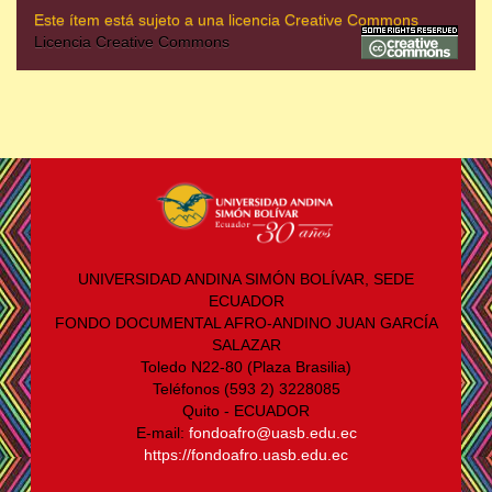
Este ítem está sujeto a una licencia Creative Commons
Licencia Creative Commons
UNIVERSIDAD ANDINA SIMÓN BOLÍVAR, SEDE
ECUADOR
FONDO DOCUMENTAL AFRO-ANDINO JUAN GARCÍA
SALAZAR
Toledo N22-80 (Plaza Brasilia)
Teléfonos (593 2) 3228085
Quito - ECUADOR
E-mail:
fondoafro@uasb.edu.ec
https://fondoafro.uasb.edu.ec