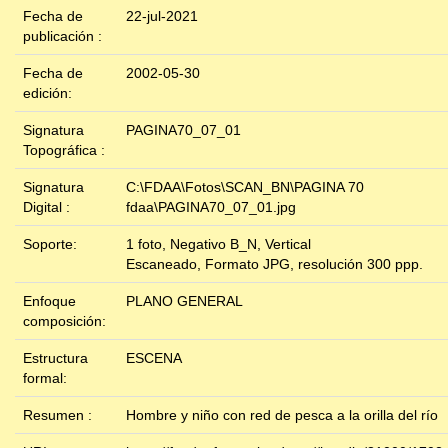
Fecha de
22-jul-2021
publicación :
Fecha de
2002-05-30
edición:
Signatura
PAGINA70_07_01
Topográfica :
Signatura
C:\FDAA\Fotos\SCAN_BN\PAGINA 70
Digital :
fdaa\PAGINA70_07_01.jpg
Soporte:
1 foto, Negativo B_N, Vertical
Escaneado, Formato JPG, resolución 300 ppp.
Enfoque
PLANO GENERAL
composición:
Estructura
ESCENA
formal:
Resumen :
Hombre y niño con red de pesca a la orilla del río