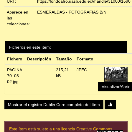
URI :
https://fondoafro.uasb.edu.ec//handle/31000/1690
Aparece en
ESMERALDAS - FOTOGRAFÍAS B/N
las
colecciones:
Ficheros en este ítem:
Fichero
Descripción
Tamaño
Formato
PAGINA
215,21
JPEG
70_03_
kB
02.jpg
Visualizar/Abrir
Mostrar el registro Dublin Core completo del ítem
Este ítem está sujeto a una licencia Creative Commons