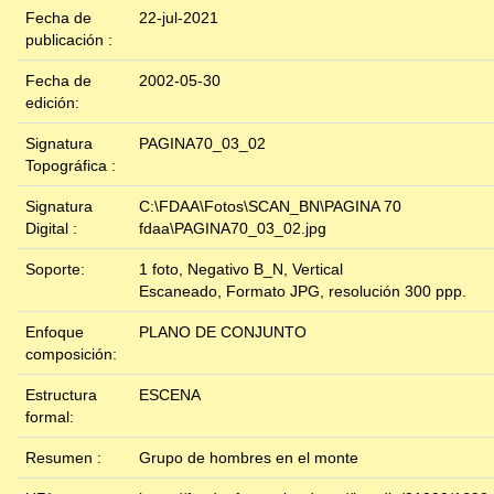
Fecha de
22-jul-2021
publicación :
Fecha de
2002-05-30
edición:
Signatura
PAGINA70_03_02
Topográfica :
Signatura
C:\FDAA\Fotos\SCAN_BN\PAGINA 70
Digital :
fdaa\PAGINA70_03_02.jpg
Soporte:
1 foto, Negativo B_N, Vertical
Escaneado, Formato JPG, resolución 300 ppp.
Enfoque
PLANO DE CONJUNTO
composición:
Estructura
ESCENA
formal:
Resumen :
Grupo de hombres en el monte