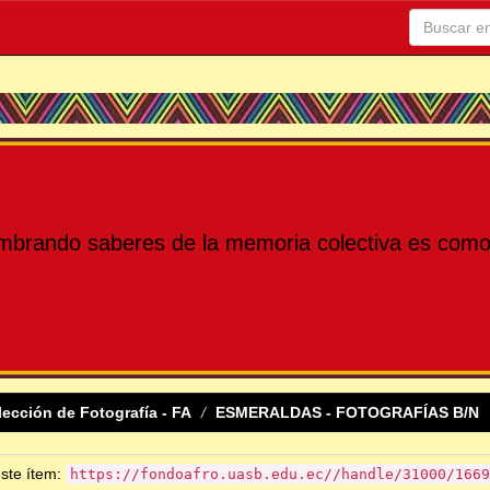
mbrando saberes de la memoria colectiva es como 
lección de Fotografía - FA
ESMERALDAS - FOTOGRAFÍAS B/N
este ítem:
https://fondoafro.uasb.edu.ec//handle/31000/1669