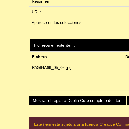
Resumen :
URI :
Aparece en las colecciones:
Ficheros en este ítem:
Fichero
D
PAGINA68_05_04.jpg
Mostrar el registro Dublin Core completo del ítem
Este ítem está sujeto a una licencia Creative Com