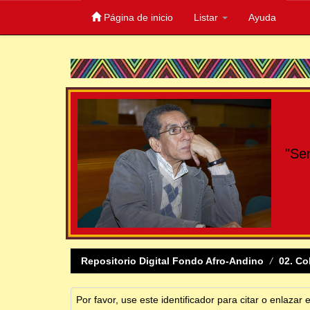
Página de inicio
Listar
Ayuda
Skip
navigation
"Se
Repositorio Digital Fondo Afro-Andino
02. Co
Por favor, use este identificador para citar o enlazar 