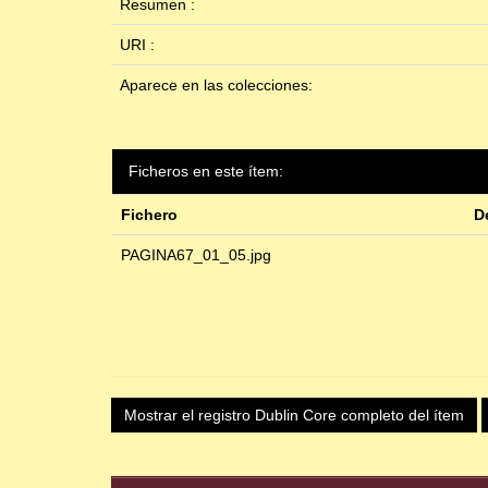
Resumen :
URI :
Aparece en las colecciones:
Ficheros en este ítem:
Fichero
D
PAGINA67_01_05.jpg
Mostrar el registro Dublin Core completo del ítem