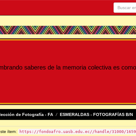
mbrando saberes de la memoria colectiva es como 
lección de Fotografía - FA
ESMERALDAS - FOTOGRAFÍAS B/N
este ítem:
https://fondoafro.uasb.edu.ec//handle/31000/1659