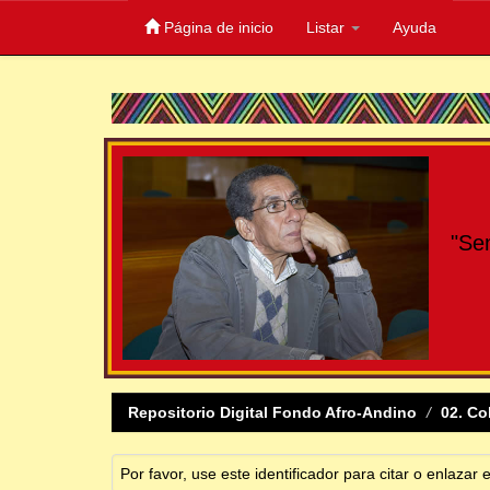
Página de inicio
Listar
Ayuda
Skip
navigation
"Se
Repositorio Digital Fondo Afro-Andino
02. Co
Por favor, use este identificador para citar o enlazar 