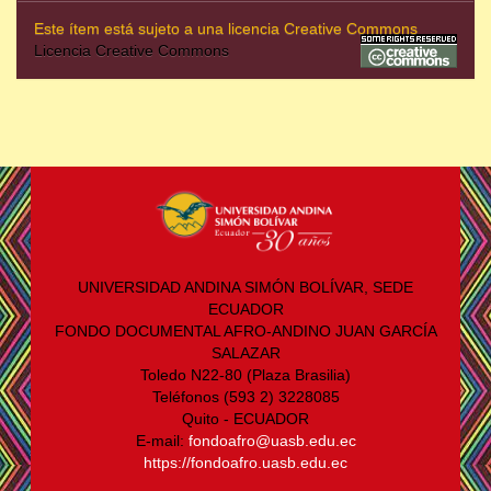
Este ítem está sujeto a una licencia Creative Commons
Licencia Creative Commons
UNIVERSIDAD ANDINA SIMÓN BOLÍVAR, SEDE
ECUADOR
FONDO DOCUMENTAL AFRO-ANDINO JUAN GARCÍA
SALAZAR
Toledo N22-80 (Plaza Brasilia)
Teléfonos (593 2) 3228085
Quito - ECUADOR
E-mail:
fondoafro@uasb.edu.ec
https://fondoafro.uasb.edu.ec