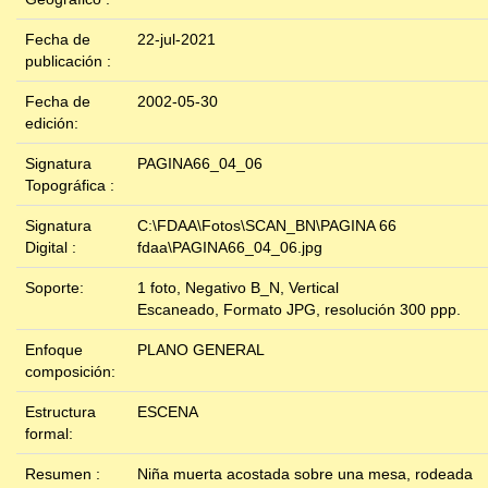
Fecha de
22-jul-2021
publicación :
Fecha de
2002-05-30
edición:
Signatura
PAGINA66_04_06
Topográfica :
Signatura
C:\FDAA\Fotos\SCAN_BN\PAGINA 66
Digital :
fdaa\PAGINA66_04_06.jpg
Soporte:
1 foto, Negativo B_N, Vertical
Escaneado, Formato JPG, resolución 300 ppp.
Enfoque
PLANO GENERAL
composición:
Estructura
ESCENA
formal:
Resumen :
Niña muerta acostada sobre una mesa, rodeada