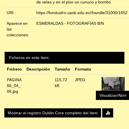
de velas y en el piso un cununo y bombo
URI :
https://fondoafro.uasb.edu.ec//handle/31000/1652
Aparece en
ESMERALDAS - FOTOGRAFÍAS B/N
las
colecciones:
Ficheros en este ítem:
Fichero
Descripción
Tamaño
Formato
PAGINA
115,72
JPEG
66_04_
kB
06.jpg
Visualizar/Abrir
Mostrar el registro Dublin Core completo del ítem