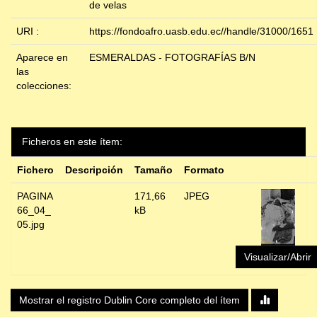
de velas
URI :
https://fondoafro.uasb.edu.ec//handle/31000/1651
Aparece en
ESMERALDAS - FOTOGRAFÍAS B/N
las
colecciones:
Ficheros en este ítem:
Fichero
Descripción
Tamaño
Formato
PAGINA
171,66
JPEG
66_04_
kB
05.jpg
Visualizar/Abrir
Mostrar el registro Dublin Core completo del ítem