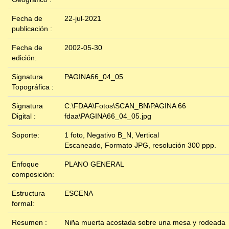
Fecha de
22-jul-2021
publicación :
Fecha de
2002-05-30
edición:
Signatura
PAGINA66_04_05
Topográfica :
Signatura
C:\FDAA\Fotos\SCAN_BN\PAGINA 66
Digital :
fdaa\PAGINA66_04_05.jpg
Soporte:
1 foto, Negativo B_N, Vertical
Escaneado, Formato JPG, resolución 300 ppp.
Enfoque
PLANO GENERAL
composición:
Estructura
ESCENA
formal:
Resumen :
Niña muerta acostada sobre una mesa y rodeada