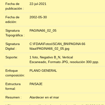
Fecha de
22-jul-2021
publicación :
Fecha de
2002-05-30
edición:
Signatura
PAGINA66_02_05
Topográfica :
Signatura
C:\FDAA\Fotos\SCAN_BN\PAGINA 66
Digital :
fdaa\PAGINA66_02_05.jpg
Soporte:
1 foto, Negativo B_N, Vertical
Escaneado, Formato JPG, resolución 300 ppp.
Enfoque
PLANO GENERAL
composición:
Estructura
PAISAJE
formal:
Resumen :
Atardecer en el mar