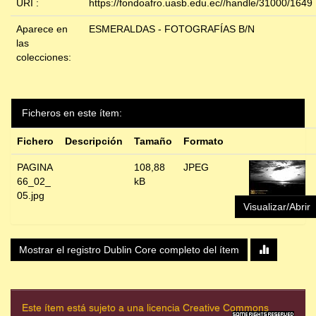
URI :
https://fondoafro.uasb.edu.ec//handle/31000/1649
Aparece en
ESMERALDAS - FOTOGRAFÍAS B/N
las
colecciones:
Ficheros en este ítem:
Fichero
Descripción
Tamaño
Formato
PAGINA
108,88
JPEG
66_02_
kB
05.jpg
Visualizar/Abrir
Mostrar el registro Dublin Core completo del ítem
Este ítem está sujeto a una licencia Creative Commons