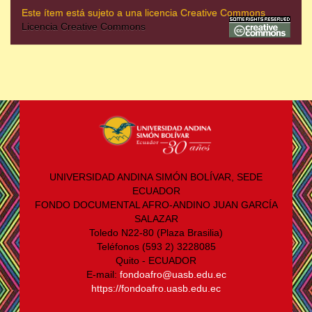
Este ítem está sujeto a una licencia Creative Commons
Licencia Creative Commons
UNIVERSIDAD ANDINA SIMÓN BOLÍVAR, SEDE
ECUADOR
FONDO DOCUMENTAL AFRO-ANDINO JUAN GARCÍA
SALAZAR
Toledo N22-80 (Plaza Brasilia)
Teléfonos (593 2) 3228085
Quito - ECUADOR
E-mail:
fondoafro@uasb.edu.ec
https://fondoafro.uasb.edu.ec