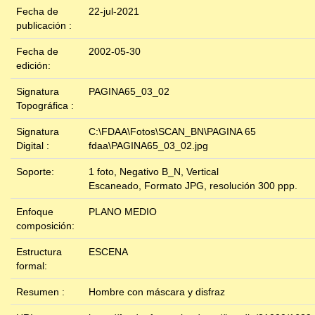
Fecha de
22-jul-2021
publicación :
Fecha de
2002-05-30
edición:
Signatura
PAGINA65_03_02
Topográfica :
Signatura
C:\FDAA\Fotos\SCAN_BN\PAGINA 65
Digital :
fdaa\PAGINA65_03_02.jpg
Soporte:
1 foto, Negativo B_N, Vertical
Escaneado, Formato JPG, resolución 300 ppp.
Enfoque
PLANO MEDIO
composición:
Estructura
ESCENA
formal:
Resumen :
Hombre con máscara y disfraz