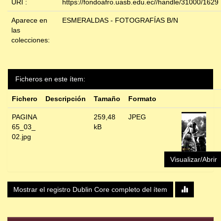
URI :
https://fondoafro.uasb.edu.ec//handle/31000/1629
Aparece en
ESMERALDAS - FOTOGRAFÍAS B/N
las
colecciones:
Ficheros en este ítem:
Fichero
Descripción
Tamaño
Formato
PAGINA
259,48
JPEG
65_03_
kB
02.jpg
Visualizar/Abrir
Mostrar el registro Dublin Core completo del ítem