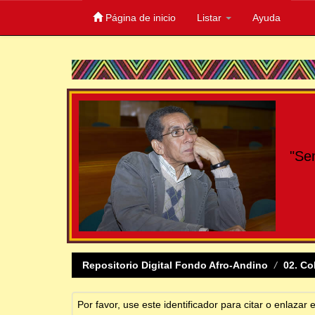
Página de inicio
Listar
Ayuda
Skip
navigation
"Se
Repositorio Digital Fondo Afro-Andino
02. Co
Por favor, use este identificador para citar o enlazar 