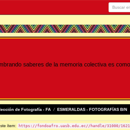
mbrando saberes de la memoria colectiva es como 
lección de Fotografía - FA
ESMERALDAS - FOTOGRAFÍAS B/N
este ítem:
https://fondoafro.uasb.edu.ec//handle/31000/1621