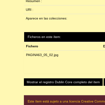
Resumen :
URI :
Aparece en las colecciones:
Ficheros en este ítem:
Fichero
D
PAGINA63_05_02.jpg
Mostrar el registro Dublin Core completo del ítem
Este ítem está sujeto a una licencia Creative Com