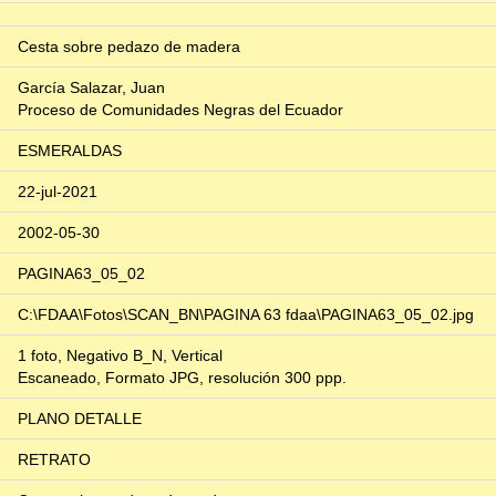
Cesta sobre pedazo de madera
García Salazar, Juan
Proceso de Comunidades Negras del Ecuador
ESMERALDAS
22-jul-2021
2002-05-30
PAGINA63_05_02
C:\FDAA\Fotos\SCAN_BN\PAGINA 63 fdaa\PAGINA63_05_02.jpg
1 foto, Negativo B_N, Vertical
Escaneado, Formato JPG, resolución 300 ppp.
PLANO DETALLE
RETRATO