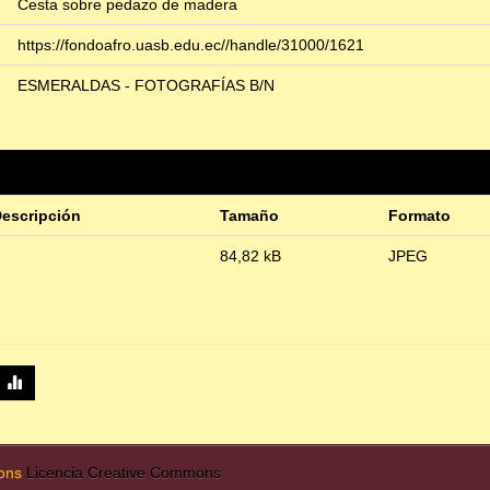
Cesta sobre pedazo de madera
https://fondoafro.uasb.edu.ec//handle/31000/1621
ESMERALDAS - FOTOGRAFÍAS B/N
escripción
Tamaño
Formato
84,82 kB
JPEG
mons
Licencia Creative Commons