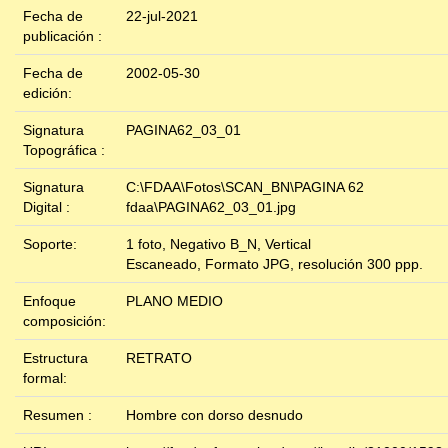
Fecha de
22-jul-2021
publicación :
Fecha de
2002-05-30
edición:
Signatura
PAGINA62_03_01
Topográfica :
Signatura
C:\FDAA\Fotos\SCAN_BN\PAGINA 62
Digital :
fdaa\PAGINA62_03_01.jpg
Soporte:
1 foto, Negativo B_N, Vertical
Escaneado, Formato JPG, resolución 300 ppp.
Enfoque
PLANO MEDIO
composición:
Estructura
RETRATO
formal:
Resumen :
Hombre con dorso desnudo