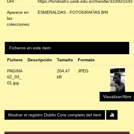
URI :
https://fondoafro.uasb.edu.ec//handle/31000/1593
Aparece en
ESMERALDAS - FOTOGRAFÍAS B/N
las
colecciones:
Ficheros en este ítem:
Fichero
Descripción
Tamaño
Formato
PAGINA
204,47
JPEG
62_03_
kB
01.jpg
Visualizar/Abrir
Mostrar el registro Dublin Core completo del ítem