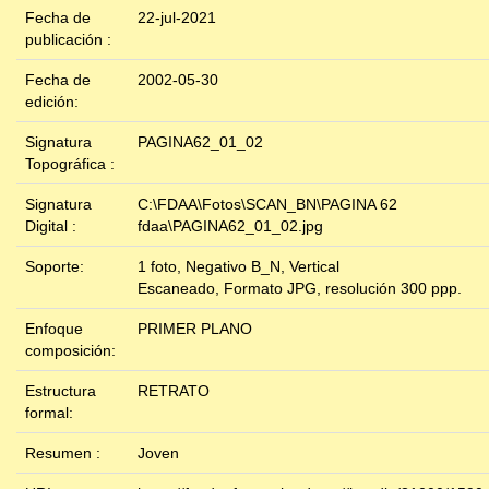
Fecha de
22-jul-2021
publicación :
Fecha de
2002-05-30
edición:
Signatura
PAGINA62_01_02
Topográfica :
Signatura
C:\FDAA\Fotos\SCAN_BN\PAGINA 62
Digital :
fdaa\PAGINA62_01_02.jpg
Soporte:
1 foto, Negativo B_N, Vertical
Escaneado, Formato JPG, resolución 300 ppp.
Enfoque
PRIMER PLANO
composición:
Estructura
RETRATO
formal:
Resumen :
Joven