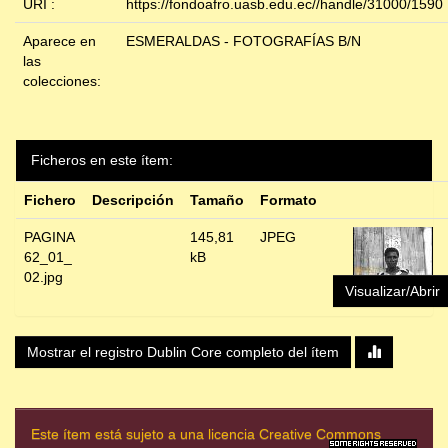
URI :
https://fondoafro.uasb.edu.ec//handle/31000/1590
Aparece en
ESMERALDAS - FOTOGRAFÍAS B/N
las
colecciones:
Ficheros en este ítem:
Fichero
Descripción
Tamaño
Formato
PAGINA
145,81
JPEG
62_01_
kB
02.jpg
Visualizar/Abrir
Mostrar el registro Dublin Core completo del ítem
Este ítem está sujeto a una licencia Creative Commons