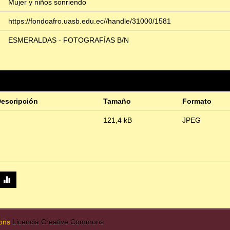
Mujer y niños sonriendo
https://fondoafro.uasb.edu.ec//handle/31000/1581
ESMERALDAS - FOTOGRAFÍAS B/N
escripción
Tamaño
Formato
121,4 kB
JPEG
mons
Licencia Creative Commons