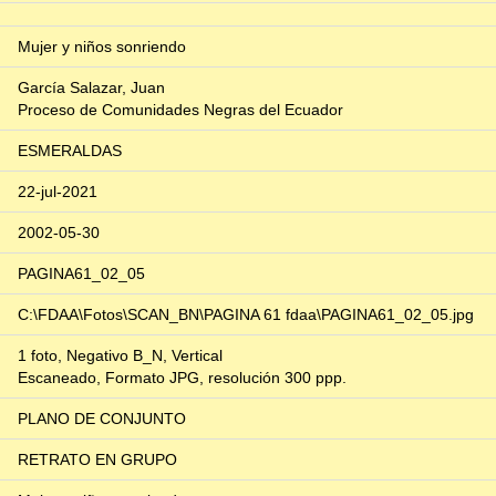
Mujer y niños sonriendo
García Salazar, Juan
Proceso de Comunidades Negras del Ecuador
ESMERALDAS
22-jul-2021
2002-05-30
PAGINA61_02_05
C:\FDAA\Fotos\SCAN_BN\PAGINA 61 fdaa\PAGINA61_02_05.jpg
1 foto, Negativo B_N, Vertical
Escaneado, Formato JPG, resolución 300 ppp.
PLANO DE CONJUNTO
RETRATO EN GRUPO