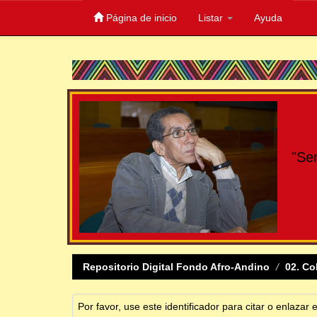
Página de inicio
Listar
Ayuda
Skip
navigation
"Se
Repositorio Digital Fondo Afro-Andino
02. Co
Por favor, use este identificador para citar o enlazar 