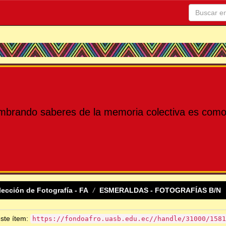
mbrando saberes de la memoria colectiva es como 
lección de Fotografía - FA
ESMERALDAS - FOTOGRAFÍAS B/N
este ítem:
https://fondoafro.uasb.edu.ec//handle/31000/1581