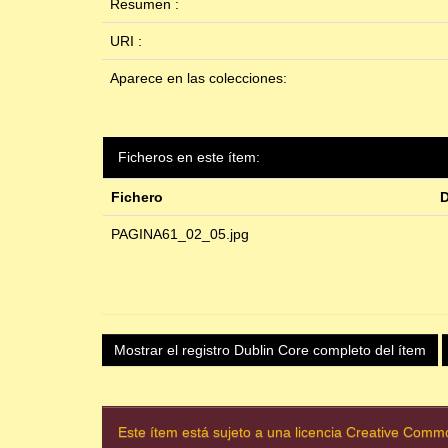
Resumen :
URI :
Aparece en las colecciones:
Ficheros en este ítem:
Fichero
D
PAGINA61_02_05.jpg
Mostrar el registro Dublin Core completo del ítem
Este ítem está sujeto a una licencia Creative Com